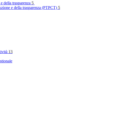
 e della trasparenza
5
rruzione e della trasparenza (PTPCT)
5
tività
13
stionale