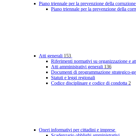
Piano triennale per la prevenzione della corruzione
Piano triennale per la prevenzione della co
Atti generali
153
Riferimenti normativi su organizzazione e at
Atti amministrativi generali
136
Documenti di programmazione strategico-ge
Statuti e leggi regionali
Codice disciplinare e codice di condotta
2
Oneri informativi per cittadini e imprese
Scadenzario obblighi amministrativi