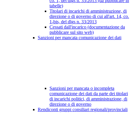
co. 1, del dlgs n. 33/2013 (da pubblicare in
tabelle)
Titolari di incarichi di amministrazione, di
direzione o di governo di cui all'art. 14, co.
1-bis, del dlgs n. 33/2013
Cessati dall'incarico (documentazione da
pubblicare sul sito web)
Sanzioni per mancata comunicazione dei dati
Sanzioni per mancata o incompleta
comunicazione dei dati da parte dei titolari
di incarichi politici, di amministrazione, di
direzione o di governo
Rendiconti gruppi consiliari regionali/provinciali