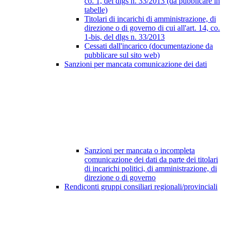
co. 1, del dlgs n. 33/2013 (da pubblicare in
tabelle)
Titolari di incarichi di amministrazione, di
direzione o di governo di cui all'art. 14, co.
1-bis, del dlgs n. 33/2013
Cessati dall'incarico (documentazione da
pubblicare sul sito web)
Sanzioni per mancata comunicazione dei dati
Sanzioni per mancata o incompleta
comunicazione dei dati da parte dei titolari
di incarichi politici, di amministrazione, di
direzione o di governo
Rendiconti gruppi consiliari regionali/provinciali