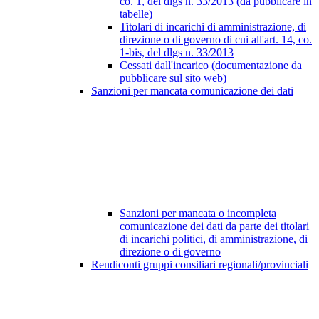
co. 1, del dlgs n. 33/2013 (da pubblicare in
tabelle)
Titolari di incarichi di amministrazione, di
direzione o di governo di cui all'art. 14, co.
1-bis, del dlgs n. 33/2013
Cessati dall'incarico (documentazione da
pubblicare sul sito web)
Sanzioni per mancata comunicazione dei dati
Sanzioni per mancata o incompleta
comunicazione dei dati da parte dei titolari
di incarichi politici, di amministrazione, di
direzione o di governo
Rendiconti gruppi consiliari regionali/provinciali