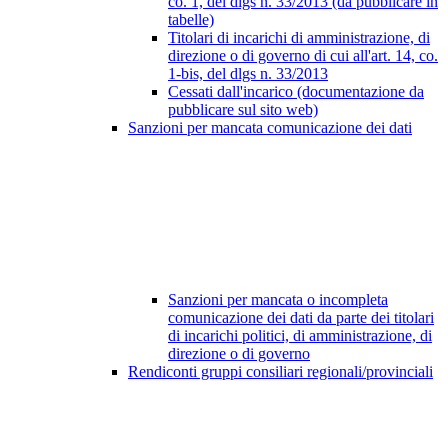
co. 1, del dlgs n. 33/2013 (da pubblicare in
tabelle)
Titolari di incarichi di amministrazione, di
direzione o di governo di cui all'art. 14, co.
1-bis, del dlgs n. 33/2013
Cessati dall'incarico (documentazione da
pubblicare sul sito web)
Sanzioni per mancata comunicazione dei dati
Sanzioni per mancata o incompleta
comunicazione dei dati da parte dei titolari
di incarichi politici, di amministrazione, di
direzione o di governo
Rendiconti gruppi consiliari regionali/provinciali