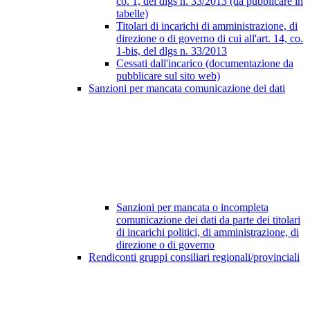
co. 1, del dlgs n. 33/2013 (da pubblicare in
tabelle)
Titolari di incarichi di amministrazione, di
direzione o di governo di cui all'art. 14, co.
1-bis, del dlgs n. 33/2013
Cessati dall'incarico (documentazione da
pubblicare sul sito web)
Sanzioni per mancata comunicazione dei dati
Sanzioni per mancata o incompleta
comunicazione dei dati da parte dei titolari
di incarichi politici, di amministrazione, di
direzione o di governo
Rendiconti gruppi consiliari regionali/provinciali