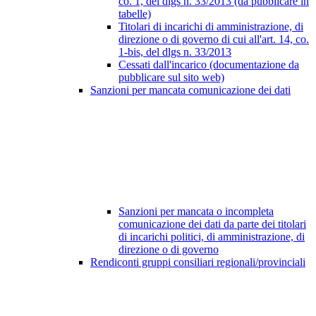
co. 1, del dlgs n. 33/2013 (da pubblicare in
tabelle)
Titolari di incarichi di amministrazione, di
direzione o di governo di cui all'art. 14, co.
1-bis, del dlgs n. 33/2013
Cessati dall'incarico (documentazione da
pubblicare sul sito web)
Sanzioni per mancata comunicazione dei dati
Sanzioni per mancata o incompleta
comunicazione dei dati da parte dei titolari
di incarichi politici, di amministrazione, di
direzione o di governo
Rendiconti gruppi consiliari regionali/provinciali