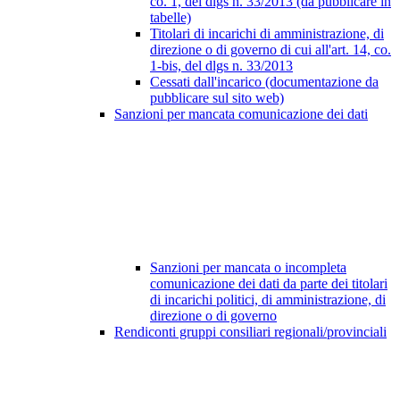
co. 1, del dlgs n. 33/2013 (da pubblicare in
tabelle)
Titolari di incarichi di amministrazione, di
direzione o di governo di cui all'art. 14, co.
1-bis, del dlgs n. 33/2013
Cessati dall'incarico (documentazione da
pubblicare sul sito web)
Sanzioni per mancata comunicazione dei dati
Sanzioni per mancata o incompleta
comunicazione dei dati da parte dei titolari
di incarichi politici, di amministrazione, di
direzione o di governo
Rendiconti gruppi consiliari regionali/provinciali