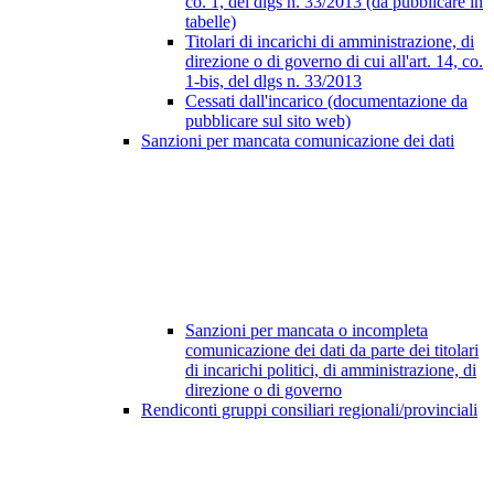
co. 1, del dlgs n. 33/2013 (da pubblicare in
tabelle)
Titolari di incarichi di amministrazione, di
direzione o di governo di cui all'art. 14, co.
1-bis, del dlgs n. 33/2013
Cessati dall'incarico (documentazione da
pubblicare sul sito web)
Sanzioni per mancata comunicazione dei dati
Sanzioni per mancata o incompleta
comunicazione dei dati da parte dei titolari
di incarichi politici, di amministrazione, di
direzione o di governo
Rendiconti gruppi consiliari regionali/provinciali