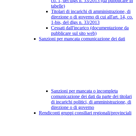
co. 1, del dlgs n. 33/2013 (da pubblicare in
tabelle)
Titolari di incarichi di amministrazione, di
direzione o di governo di cui all'art. 14, co.
1-bis, del dlgs n. 33/2013
Cessati dall'incarico (documentazione da
pubblicare sul sito web)
Sanzioni per mancata comunicazione dei dati
Sanzioni per mancata o incompleta
comunicazione dei dati da parte dei titolari
di incarichi politici, di amministrazione, di
direzione o di governo
Rendiconti gruppi consiliari regionali/provinciali