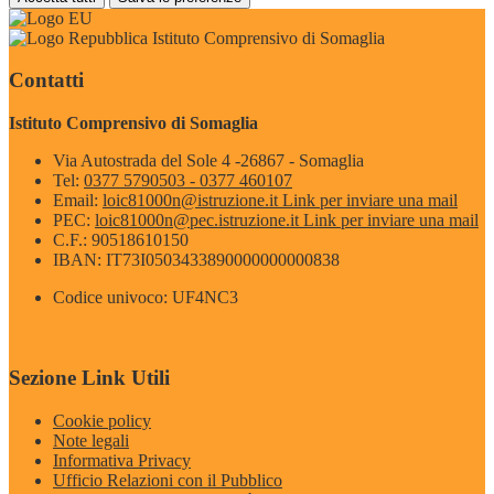
Istituto Comprensivo di Somaglia
Contatti
Istituto Comprensivo di Somaglia
Via Autostrada del Sole 4 -26867 - Somaglia
Tel:
0377 5790503 - 0377 460107
Email:
loic81000n@istruzione.it
Link per inviare una mail
PEC:
loic81000n@pec.istruzione.it
Link per inviare una mail
C.F.: 90518610150
IBAN: IT73I0503433890000000000838
Codice univoco: UF4NC3
Sezione Link Utili
Cookie policy
Note legali
Informativa Privacy
Ufficio Relazioni con il Pubblico