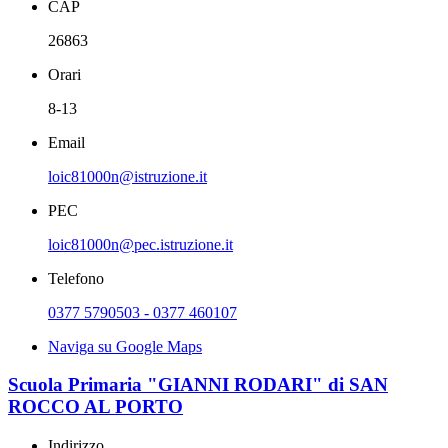
CAP
26863
Orari
8-13
Email
loic81000n@istruzione.it
PEC
loic81000n@pec.istruzione.it
Telefono
0377 5790503 - 0377 460107
Naviga su Google Maps
Scuola Primaria "GIANNI RODARI" di SAN
ROCCO AL PORTO
Indirizzo