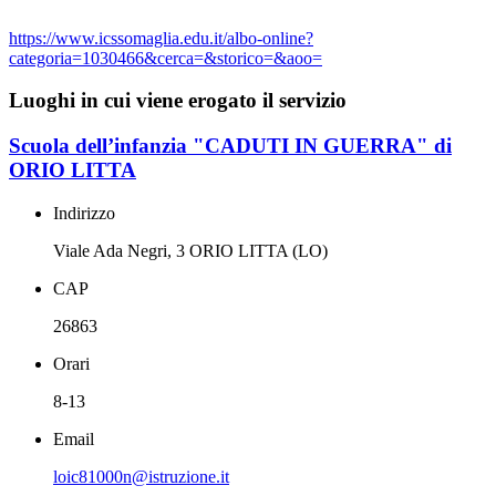
https://www.icssomaglia.edu.it/albo-online?
categoria=1030466&cerca=&storico=&aoo=
Luoghi in cui viene erogato il servizio
Scuola dell’infanzia "CADUTI IN GUERRA" di
ORIO LITTA
Indirizzo
Viale Ada Negri, 3 ORIO LITTA (LO)
CAP
26863
Orari
8-13
Email
loic81000n@istruzione.it