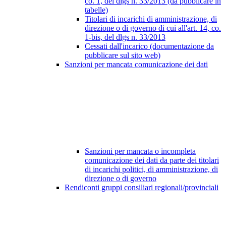
co. 1, del dlgs n. 33/2013 (da pubblicare in
tabelle)
Titolari di incarichi di amministrazione, di
direzione o di governo di cui all'art. 14, co.
1-bis, del dlgs n. 33/2013
Cessati dall'incarico (documentazione da
pubblicare sul sito web)
Sanzioni per mancata comunicazione dei dati
Sanzioni per mancata o incompleta
comunicazione dei dati da parte dei titolari
di incarichi politici, di amministrazione, di
direzione o di governo
Rendiconti gruppi consiliari regionali/provinciali