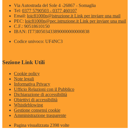
Via Autostrada del Sole 4 -26867 - Somaglia
Tel:
0377 5790503 - 0377 460107
Email:
loic81000n@istruzione.it
Link per inviare una mail
PEC:
loic81000n@pec.istruzione.it
Link per inviare una mail
C.F.: 90518610150
IBAN: IT73I0503433890000000000838
Codice univoco: UF4NC3
Sezione Link Utili
Cookie policy
Note legali
Informativa Privacy
Ufficio Relazioni con il Pubblico
Dichiarazione di accessibilità
Obiettivi di accessibilità
Whistleblowing
Gestione consensi cookie
Amministrazione trasparente
Pagina visualizzata
2398
volte