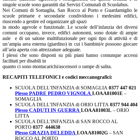
singole scuole sono garantiti dai Servizi Comunali di Scuolabus.
Nei Comuni di Somaglia, San Rocco al Porto e Guardamiglio le
scuole primarie e secondarie condividono i medesimi edifici,
riuscendo a gestire ed organizzare gli spazi
in modo agevole e funzionale. Le scuole dell’infanzia dei diversi
comuni occupano, invece, edifici autonomi, sono dotate di ampie
aule e di un salone multifunzionale per ogni tipo di attività e di
un’ampia area esterna (giardino) in cui i bambini/e possono giocare
all’aria aperta con attrezzature adeguate.
I plessi che sono disposti su più piani hanno comunque accessi
facilitati per disabili in
quanto ci sono montacarichi/ascensori o rampe di salita.
RECAPITI TELEFONICI e codici meccanografici:
SCUOLA DELL’INFANZIA di SOMAGLIA
0377 447 021
Plesso PADRE PEDRO VIGNOLA
LOAA81001E
–
SOMAGLIA
SCUOLA DELL’INFANZIA di ORIO LITTA
0377 944 404
Plesso CADUTI IN GUERRA
LOAA81003L
– ORIO
LITTA
SCUOLA DELL’INFANZIA di SAN ROCCO AL
PORTO
0377 444638
Plesso GRAZIA DELEDDA
LOAA81002G
– SAN
ROCCO AL PORTO