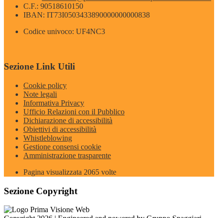
C.F.: 90518610150
IBAN: IT73I0503433890000000000838
Codice univoco: UF4NC3
Sezione Link Utili
Cookie policy
Note legali
Informativa Privacy
Ufficio Relazioni con il Pubblico
Dichiarazione di accessibilità
Obiettivi di accessibilità
Whistleblowing
Gestione consensi cookie
Amministrazione trasparente
Pagina visualizzata
2065
volte
Sezione Copyright