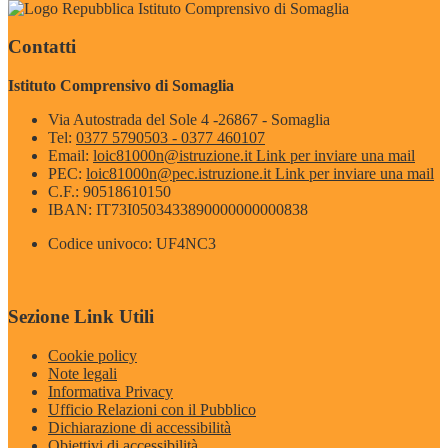
Istituto Comprensivo di Somaglia
Contatti
Istituto Comprensivo di Somaglia
Via Autostrada del Sole 4 -26867 - Somaglia
Tel:
0377 5790503 - 0377 460107
Email:
loic81000n@istruzione.it
Link per inviare una mail
PEC:
loic81000n@pec.istruzione.it
Link per inviare una mail
C.F.: 90518610150
IBAN: IT73I0503433890000000000838
Codice univoco: UF4NC3
Sezione Link Utili
Cookie policy
Note legali
Informativa Privacy
Ufficio Relazioni con il Pubblico
Dichiarazione di accessibilità
Obiettivi di accessibilità