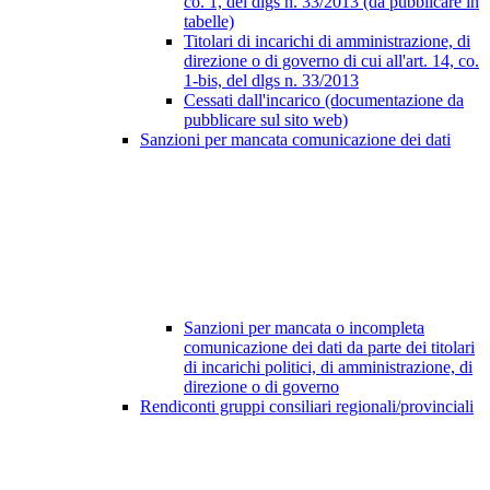
co. 1, del dlgs n. 33/2013 (da pubblicare in
tabelle)
Titolari di incarichi di amministrazione, di
direzione o di governo di cui all'art. 14, co.
1-bis, del dlgs n. 33/2013
Cessati dall'incarico (documentazione da
pubblicare sul sito web)
Sanzioni per mancata comunicazione dei dati
Sanzioni per mancata o incompleta
comunicazione dei dati da parte dei titolari
di incarichi politici, di amministrazione, di
direzione o di governo
Rendiconti gruppi consiliari regionali/provinciali