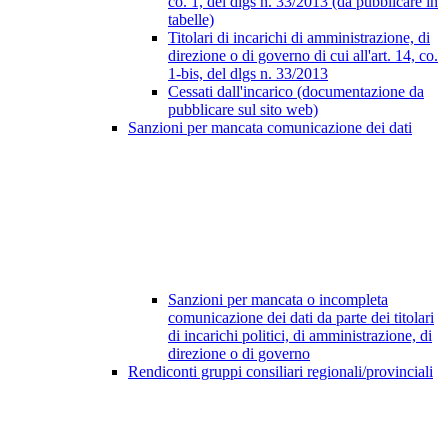
co. 1, del dlgs n. 33/2013 (da pubblicare in
tabelle)
Titolari di incarichi di amministrazione, di
direzione o di governo di cui all'art. 14, co.
1-bis, del dlgs n. 33/2013
Cessati dall'incarico (documentazione da
pubblicare sul sito web)
Sanzioni per mancata comunicazione dei dati
Sanzioni per mancata o incompleta
comunicazione dei dati da parte dei titolari
di incarichi politici, di amministrazione, di
direzione o di governo
Rendiconti gruppi consiliari regionali/provinciali