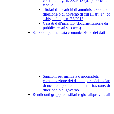
co. 1, del dlgs n. 33/2013 (da pubblicare in
tabelle)
Titolari di incarichi di amministrazione, di
direzione o di governo di cui all'art. 14, co.
1-bis, del dlgs n. 33/2013
Cessati dall'incarico (documentazione da
pubblicare sul sito web)
Sanzioni per mancata comunicazione dei dati
Sanzioni per mancata o incompleta
comunicazione dei dati da parte dei titolari
di incarichi politici, di amministrazione, di
direzione o di governo
Rendiconti gruppi consiliari regionali/provinciali