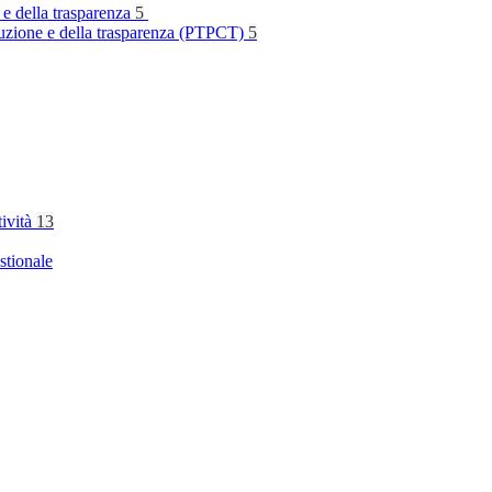
 e della trasparenza
5
rruzione e della trasparenza (PTPCT)
5
tività
13
stionale