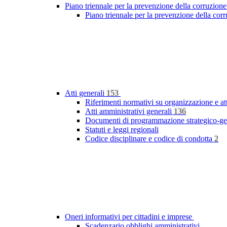
Piano triennale per la prevenzione della corruzione
Piano triennale per la prevenzione della co
Atti generali
153
Riferimenti normativi su organizzazione e at
Atti amministrativi generali
136
Documenti di programmazione strategico-ge
Statuti e leggi regionali
Codice disciplinare e codice di condotta
2
Oneri informativi per cittadini e imprese
Scadenzario obblighi amministrativi