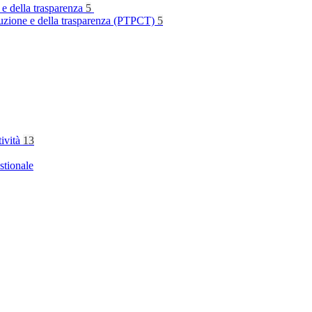
 e della trasparenza
5
rruzione e della trasparenza (PTPCT)
5
tività
13
stionale