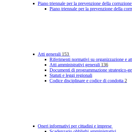
Piano triennale per la prevenzione della corruzione
Piano triennale per la prevenzione della co
Atti generali
153
Riferimenti normativi su organizzazione e at
Atti amministrativi generali
136
Documenti di programmazione strategico-ge
Statuti e leggi regionali
Codice disciplinare e codice di condotta
2
Oneri informativi per cittadini e imprese
Scadenzario obblighi amministrativi