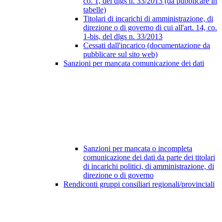
co. 1, del dlgs n. 33/2013 (da pubblicare in
tabelle)
Titolari di incarichi di amministrazione, di
direzione o di governo di cui all'art. 14, co.
1-bis, del dlgs n. 33/2013
Cessati dall'incarico (documentazione da
pubblicare sul sito web)
Sanzioni per mancata comunicazione dei dati
Sanzioni per mancata o incompleta
comunicazione dei dati da parte dei titolari
di incarichi politici, di amministrazione, di
direzione o di governo
Rendiconti gruppi consiliari regionali/provinciali