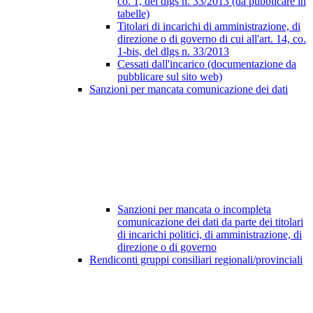
co. 1, del dlgs n. 33/2013 (da pubblicare in
tabelle)
Titolari di incarichi di amministrazione, di
direzione o di governo di cui all'art. 14, co.
1-bis, del dlgs n. 33/2013
Cessati dall'incarico (documentazione da
pubblicare sul sito web)
Sanzioni per mancata comunicazione dei dati
Sanzioni per mancata o incompleta
comunicazione dei dati da parte dei titolari
di incarichi politici, di amministrazione, di
direzione o di governo
Rendiconti gruppi consiliari regionali/provinciali