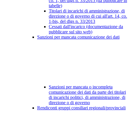
co. 1, del dlgs n. 33/2013 (da pubblicare in
tabelle)
Titolari di incarichi di amministrazione, di
direzione o di governo di cui all'art. 14, co.
1-bis, del dlgs n. 33/2013
Cessati dall'incarico (documentazione da
pubblicare sul sito web)
Sanzioni per mancata comunicazione dei dati
Sanzioni per mancata o incompleta
comunicazione dei dati da parte dei titolari
di incarichi politici, di amministrazione, di
direzione o di governo
Rendiconti gruppi consiliari regionali/provinciali