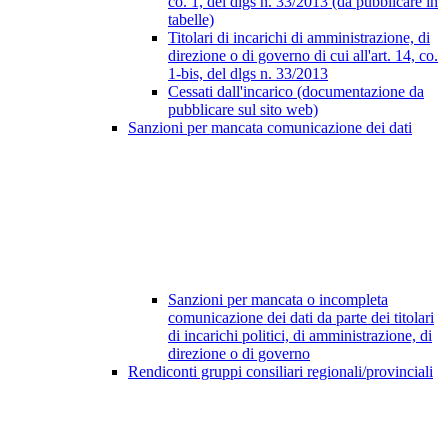
co. 1, del dlgs n. 33/2013 (da pubblicare in
tabelle)
Titolari di incarichi di amministrazione, di
direzione o di governo di cui all'art. 14, co.
1-bis, del dlgs n. 33/2013
Cessati dall'incarico (documentazione da
pubblicare sul sito web)
Sanzioni per mancata comunicazione dei dati
Sanzioni per mancata o incompleta
comunicazione dei dati da parte dei titolari
di incarichi politici, di amministrazione, di
direzione o di governo
Rendiconti gruppi consiliari regionali/provinciali