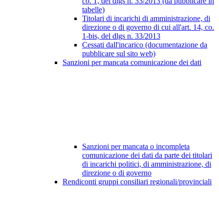
co. 1, del dlgs n. 33/2013 (da pubblicare in
tabelle)
Titolari di incarichi di amministrazione, di
direzione o di governo di cui all'art. 14, co.
1-bis, del dlgs n. 33/2013
Cessati dall'incarico (documentazione da
pubblicare sul sito web)
Sanzioni per mancata comunicazione dei dati
Sanzioni per mancata o incompleta
comunicazione dei dati da parte dei titolari
di incarichi politici, di amministrazione, di
direzione o di governo
Rendiconti gruppi consiliari regionali/provinciali