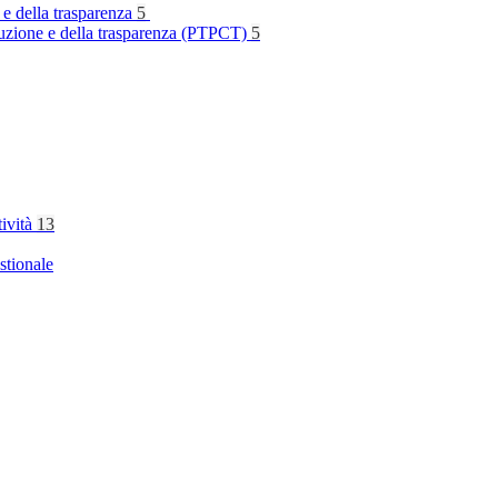
 e della trasparenza
5
rruzione e della trasparenza (PTPCT)
5
tività
13
stionale