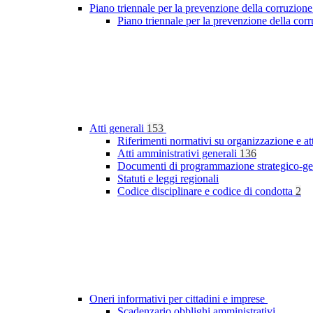
Piano triennale per la prevenzione della corruzione
Piano triennale per la prevenzione della co
Atti generali
153
Riferimenti normativi su organizzazione e at
Atti amministrativi generali
136
Documenti di programmazione strategico-ge
Statuti e leggi regionali
Codice disciplinare e codice di condotta
2
Oneri informativi per cittadini e imprese
Scadenzario obblighi amministrativi