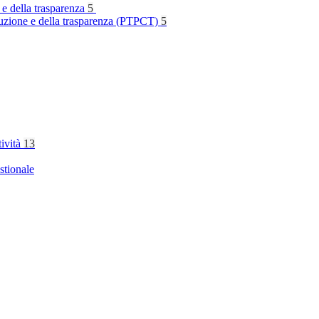
 e della trasparenza
5
rruzione e della trasparenza (PTPCT)
5
tività
13
stionale