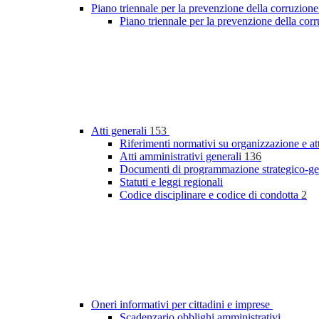
Piano triennale per la prevenzione della corruzione
Piano triennale per la prevenzione della co
Atti generali
153
Riferimenti normativi su organizzazione e at
Atti amministrativi generali
136
Documenti di programmazione strategico-ge
Statuti e leggi regionali
Codice disciplinare e codice di condotta
2
Oneri informativi per cittadini e imprese
Scadenzario obblighi amministrativi