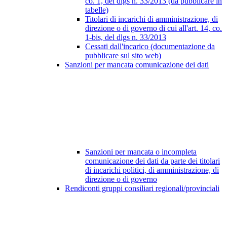
co. 1, del dlgs n. 33/2013 (da pubblicare in
tabelle)
Titolari di incarichi di amministrazione, di
direzione o di governo di cui all'art. 14, co.
1-bis, del dlgs n. 33/2013
Cessati dall'incarico (documentazione da
pubblicare sul sito web)
Sanzioni per mancata comunicazione dei dati
Sanzioni per mancata o incompleta
comunicazione dei dati da parte dei titolari
di incarichi politici, di amministrazione, di
direzione o di governo
Rendiconti gruppi consiliari regionali/provinciali