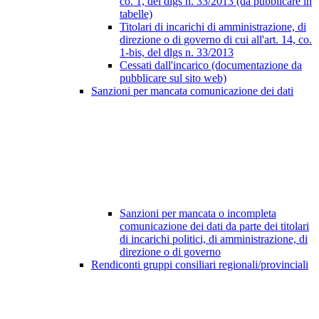
co. 1, del dlgs n. 33/2013 (da pubblicare in
tabelle)
Titolari di incarichi di amministrazione, di
direzione o di governo di cui all'art. 14, co.
1-bis, del dlgs n. 33/2013
Cessati dall'incarico (documentazione da
pubblicare sul sito web)
Sanzioni per mancata comunicazione dei dati
Sanzioni per mancata o incompleta
comunicazione dei dati da parte dei titolari
di incarichi politici, di amministrazione, di
direzione o di governo
Rendiconti gruppi consiliari regionali/provinciali