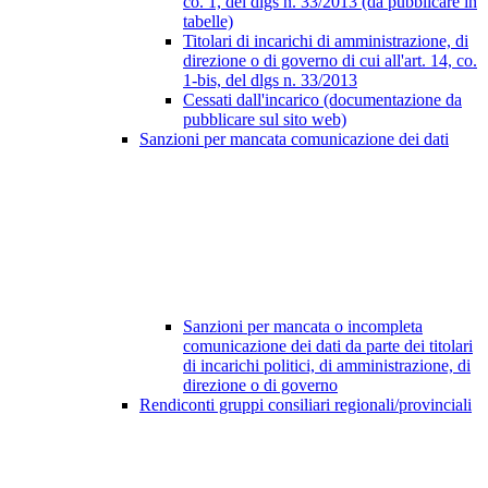
co. 1, del dlgs n. 33/2013 (da pubblicare in
tabelle)
Titolari di incarichi di amministrazione, di
direzione o di governo di cui all'art. 14, co.
1-bis, del dlgs n. 33/2013
Cessati dall'incarico (documentazione da
pubblicare sul sito web)
Sanzioni per mancata comunicazione dei dati
Sanzioni per mancata o incompleta
comunicazione dei dati da parte dei titolari
di incarichi politici, di amministrazione, di
direzione o di governo
Rendiconti gruppi consiliari regionali/provinciali