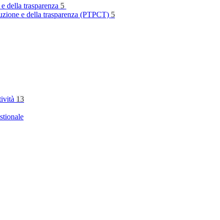
 e della trasparenza
5
rruzione e della trasparenza (PTPCT)
5
tività
13
stionale