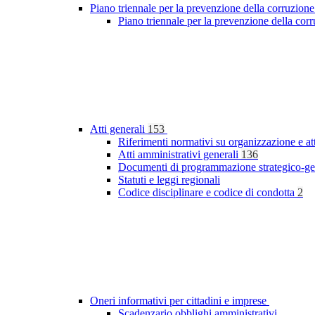
Piano triennale per la prevenzione della corruzione
Piano triennale per la prevenzione della co
Atti generali
153
Riferimenti normativi su organizzazione e at
Atti amministrativi generali
136
Documenti di programmazione strategico-ge
Statuti e leggi regionali
Codice disciplinare e codice di condotta
2
Oneri informativi per cittadini e imprese
Scadenzario obblighi amministrativi