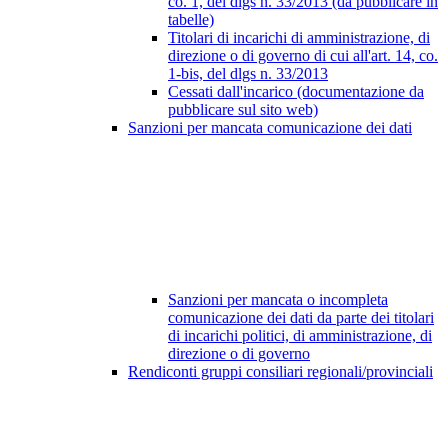
co. 1, del dlgs n. 33/2013 (da pubblicare in
tabelle)
Titolari di incarichi di amministrazione, di
direzione o di governo di cui all'art. 14, co.
1-bis, del dlgs n. 33/2013
Cessati dall'incarico (documentazione da
pubblicare sul sito web)
Sanzioni per mancata comunicazione dei dati
Sanzioni per mancata o incompleta
comunicazione dei dati da parte dei titolari
di incarichi politici, di amministrazione, di
direzione o di governo
Rendiconti gruppi consiliari regionali/provinciali