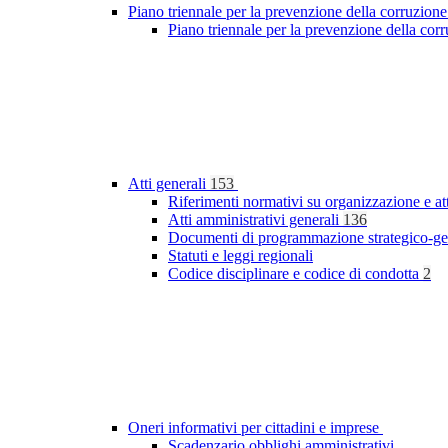
Piano triennale per la prevenzione della corruzione
Piano triennale per la prevenzione della co
Atti generali
153
Riferimenti normativi su organizzazione e at
Atti amministrativi generali
136
Documenti di programmazione strategico-ge
Statuti e leggi regionali
Codice disciplinare e codice di condotta
2
Oneri informativi per cittadini e imprese
Scadenzario obblighi amministrativi