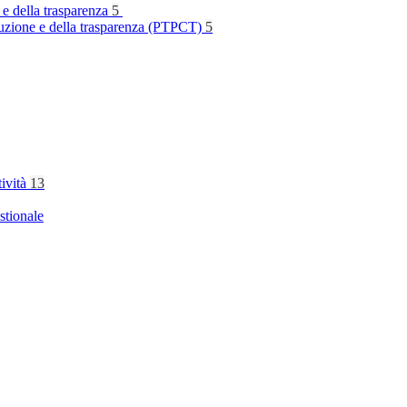
 e della trasparenza
5
rruzione e della trasparenza (PTPCT)
5
tività
13
stionale