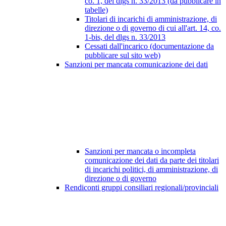
co. 1, del dlgs n. 33/2013 (da pubblicare in
tabelle)
Titolari di incarichi di amministrazione, di
direzione o di governo di cui all'art. 14, co.
1-bis, del dlgs n. 33/2013
Cessati dall'incarico (documentazione da
pubblicare sul sito web)
Sanzioni per mancata comunicazione dei dati
Sanzioni per mancata o incompleta
comunicazione dei dati da parte dei titolari
di incarichi politici, di amministrazione, di
direzione o di governo
Rendiconti gruppi consiliari regionali/provinciali