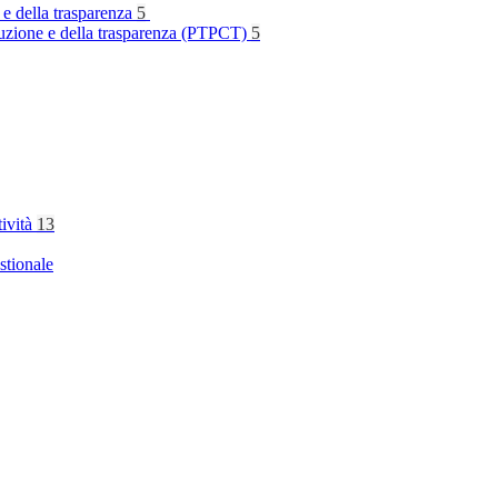
 e della trasparenza
5
rruzione e della trasparenza (PTPCT)
5
tività
13
stionale