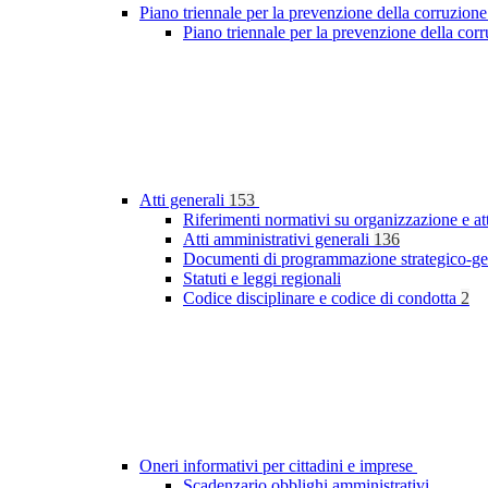
Piano triennale per la prevenzione della corruzione
Piano triennale per la prevenzione della co
Atti generali
153
Riferimenti normativi su organizzazione e at
Atti amministrativi generali
136
Documenti di programmazione strategico-ge
Statuti e leggi regionali
Codice disciplinare e codice di condotta
2
Oneri informativi per cittadini e imprese
Scadenzario obblighi amministrativi