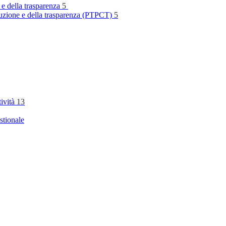
 e della trasparenza
5
rruzione e della trasparenza (PTPCT)
5
tività
13
stionale