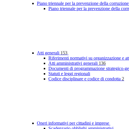
Piano triennale per la prevenzione della corruzione
Piano triennale per la prevenzione della co
Atti generali
153
Riferimenti normativi su organizzazione e at
Atti amministrativi generali
136
Documenti di programmazione strategico-ge
Statuti e leggi regionali
Codice disciplinare e codice di condotta
2
Oneri informativi per cittadini e imprese
Scadenzario obblighi amministrativi