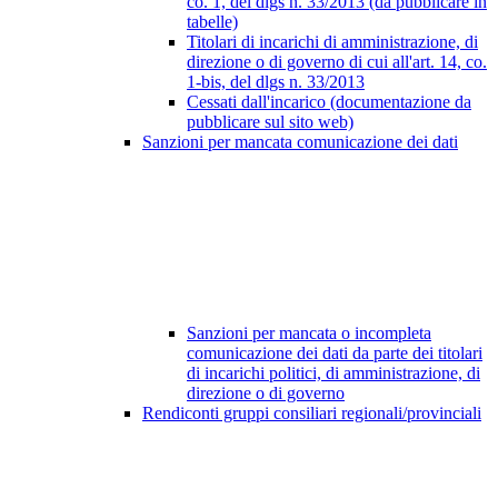
co. 1, del dlgs n. 33/2013 (da pubblicare in
tabelle)
Titolari di incarichi di amministrazione, di
direzione o di governo di cui all'art. 14, co.
1-bis, del dlgs n. 33/2013
Cessati dall'incarico (documentazione da
pubblicare sul sito web)
Sanzioni per mancata comunicazione dei dati
Sanzioni per mancata o incompleta
comunicazione dei dati da parte dei titolari
di incarichi politici, di amministrazione, di
direzione o di governo
Rendiconti gruppi consiliari regionali/provinciali