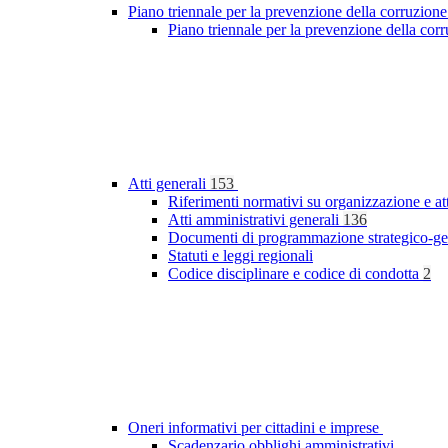
Piano triennale per la prevenzione della corruzione
Piano triennale per la prevenzione della co
Atti generali
153
Riferimenti normativi su organizzazione e at
Atti amministrativi generali
136
Documenti di programmazione strategico-ge
Statuti e leggi regionali
Codice disciplinare e codice di condotta
2
Oneri informativi per cittadini e imprese
Scadenzario obblighi amministrativi