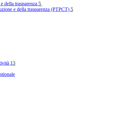
 e della trasparenza
5
rruzione e della trasparenza (PTPCT)
5
tività
13
stionale