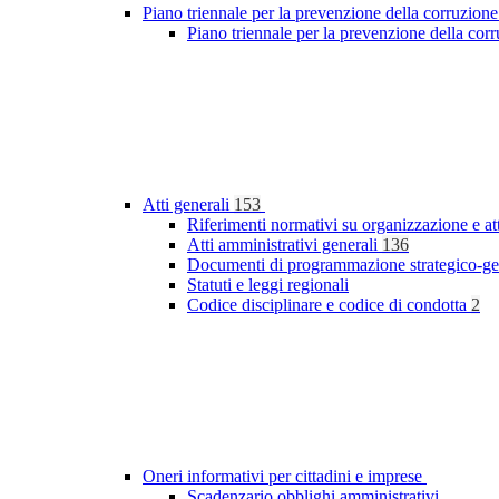
Piano triennale per la prevenzione della corruzione
Piano triennale per la prevenzione della co
Atti generali
153
Riferimenti normativi su organizzazione e at
Atti amministrativi generali
136
Documenti di programmazione strategico-ge
Statuti e leggi regionali
Codice disciplinare e codice di condotta
2
Oneri informativi per cittadini e imprese
Scadenzario obblighi amministrativi