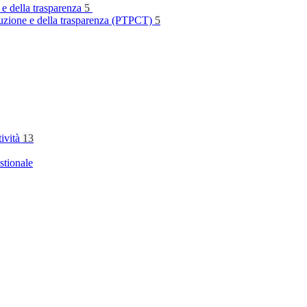
 e della trasparenza
5
rruzione e della trasparenza (PTPCT)
5
tività
13
stionale