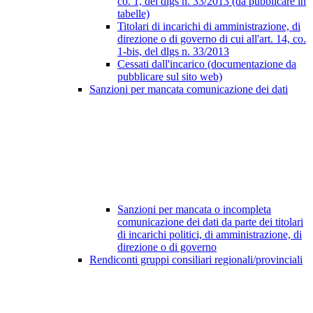
co. 1, del dlgs n. 33/2013 (da pubblicare in
tabelle)
Titolari di incarichi di amministrazione, di
direzione o di governo di cui all'art. 14, co.
1-bis, del dlgs n. 33/2013
Cessati dall'incarico (documentazione da
pubblicare sul sito web)
Sanzioni per mancata comunicazione dei dati
Sanzioni per mancata o incompleta
comunicazione dei dati da parte dei titolari
di incarichi politici, di amministrazione, di
direzione o di governo
Rendiconti gruppi consiliari regionali/provinciali