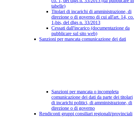
co. 1, del dlgs n. 33/2013 (da pubblicare in
tabelle)
Titolari di incarichi di amministrazione, di
direzione o di governo di cui all'art. 14, co.
1-bis, del dlgs n. 33/2013
Cessati dall'incarico (documentazione da
pubblicare sul sito web)
Sanzioni per mancata comunicazione dei dati
Sanzioni per mancata o incompleta
comunicazione dei dati da parte dei titolari
di incarichi politici, di amministrazione, di
direzione o di governo
Rendiconti gruppi consiliari regionali/provinciali