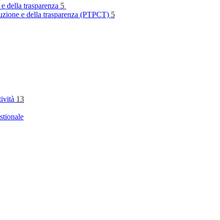
 e della trasparenza
5
rruzione e della trasparenza (PTPCT)
5
tività
13
stionale