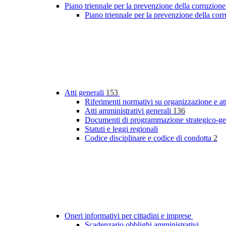
Piano triennale per la prevenzione della corruzione
Piano triennale per la prevenzione della co
Atti generali
153
Riferimenti normativi su organizzazione e at
Atti amministrativi generali
136
Documenti di programmazione strategico-ge
Statuti e leggi regionali
Codice disciplinare e codice di condotta
2
Oneri informativi per cittadini e imprese
Scadenzario obblighi amministrativi