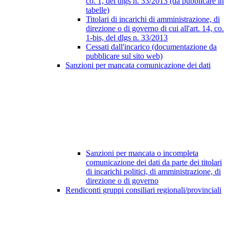
co. 1, del dlgs n. 33/2013 (da pubblicare in
tabelle)
Titolari di incarichi di amministrazione, di
direzione o di governo di cui all'art. 14, co.
1-bis, del dlgs n. 33/2013
Cessati dall'incarico (documentazione da
pubblicare sul sito web)
Sanzioni per mancata comunicazione dei dati
Sanzioni per mancata o incompleta
comunicazione dei dati da parte dei titolari
di incarichi politici, di amministrazione, di
direzione o di governo
Rendiconti gruppi consiliari regionali/provinciali