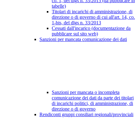
co. 1, del dlgs n. 33/2013 (da pubblicare in
tabelle)
Titolari di incarichi di amministrazione, di
direzione o di governo di cui all'art. 14, co.
1-bis, del dlgs n. 33/2013
Cessati dall'incarico (documentazione da
pubblicare sul sito web)
Sanzioni per mancata comunicazione dei dati
Sanzioni per mancata o incompleta
comunicazione dei dati da parte dei titolari
di incarichi politici, di amministrazione, di
direzione o di governo
Rendiconti gruppi consiliari regionali/provinciali