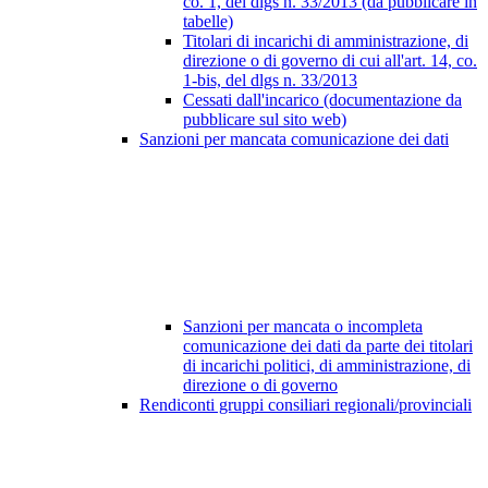
co. 1, del dlgs n. 33/2013 (da pubblicare in
tabelle)
Titolari di incarichi di amministrazione, di
direzione o di governo di cui all'art. 14, co.
1-bis, del dlgs n. 33/2013
Cessati dall'incarico (documentazione da
pubblicare sul sito web)
Sanzioni per mancata comunicazione dei dati
Sanzioni per mancata o incompleta
comunicazione dei dati da parte dei titolari
di incarichi politici, di amministrazione, di
direzione o di governo
Rendiconti gruppi consiliari regionali/provinciali