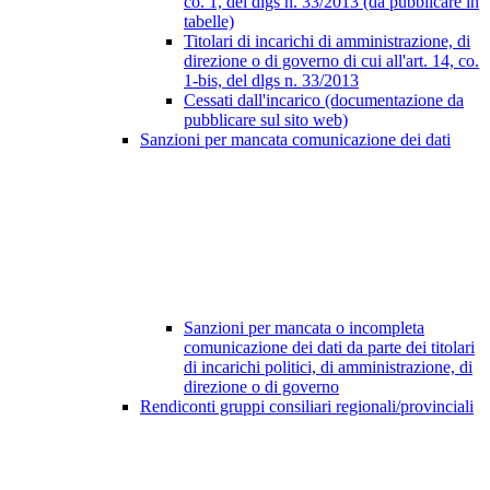
co. 1, del dlgs n. 33/2013 (da pubblicare in
tabelle)
Titolari di incarichi di amministrazione, di
direzione o di governo di cui all'art. 14, co.
1-bis, del dlgs n. 33/2013
Cessati dall'incarico (documentazione da
pubblicare sul sito web)
Sanzioni per mancata comunicazione dei dati
Sanzioni per mancata o incompleta
comunicazione dei dati da parte dei titolari
di incarichi politici, di amministrazione, di
direzione o di governo
Rendiconti gruppi consiliari regionali/provinciali