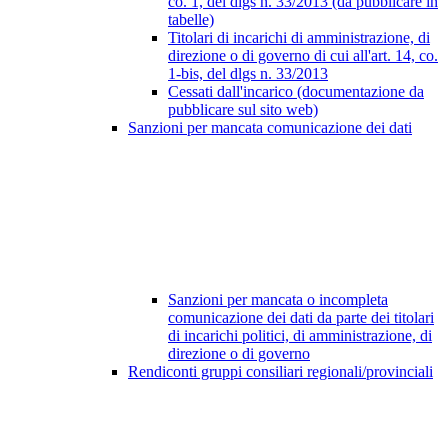
co. 1, del dlgs n. 33/2013 (da pubblicare in
tabelle)
Titolari di incarichi di amministrazione, di
direzione o di governo di cui all'art. 14, co.
1-bis, del dlgs n. 33/2013
Cessati dall'incarico (documentazione da
pubblicare sul sito web)
Sanzioni per mancata comunicazione dei dati
Sanzioni per mancata o incompleta
comunicazione dei dati da parte dei titolari
di incarichi politici, di amministrazione, di
direzione o di governo
Rendiconti gruppi consiliari regionali/provinciali