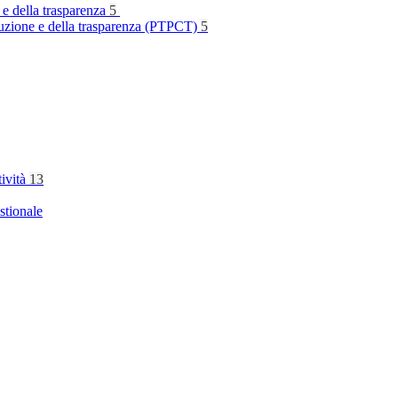
 e della trasparenza
5
rruzione e della trasparenza (PTPCT)
5
tività
13
stionale