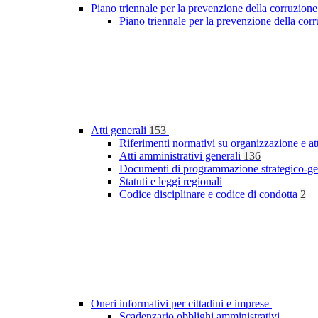
Piano triennale per la prevenzione della corruzione
Piano triennale per la prevenzione della co
Atti generali
153
Riferimenti normativi su organizzazione e at
Atti amministrativi generali
136
Documenti di programmazione strategico-ge
Statuti e leggi regionali
Codice disciplinare e codice di condotta
2
Oneri informativi per cittadini e imprese
Scadenzario obblighi amministrativi