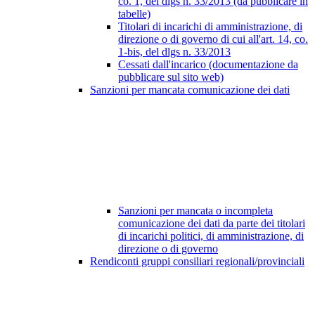
co. 1, del dlgs n. 33/2013 (da pubblicare in
tabelle)
Titolari di incarichi di amministrazione, di
direzione o di governo di cui all'art. 14, co.
1-bis, del dlgs n. 33/2013
Cessati dall'incarico (documentazione da
pubblicare sul sito web)
Sanzioni per mancata comunicazione dei dati
Sanzioni per mancata o incompleta
comunicazione dei dati da parte dei titolari
di incarichi politici, di amministrazione, di
direzione o di governo
Rendiconti gruppi consiliari regionali/provinciali