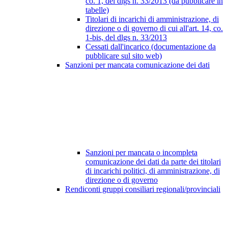
co. 1, del dlgs n. 33/2013 (da pubblicare in
tabelle)
Titolari di incarichi di amministrazione, di
direzione o di governo di cui all'art. 14, co.
1-bis, del dlgs n. 33/2013
Cessati dall'incarico (documentazione da
pubblicare sul sito web)
Sanzioni per mancata comunicazione dei dati
Sanzioni per mancata o incompleta
comunicazione dei dati da parte dei titolari
di incarichi politici, di amministrazione, di
direzione o di governo
Rendiconti gruppi consiliari regionali/provinciali